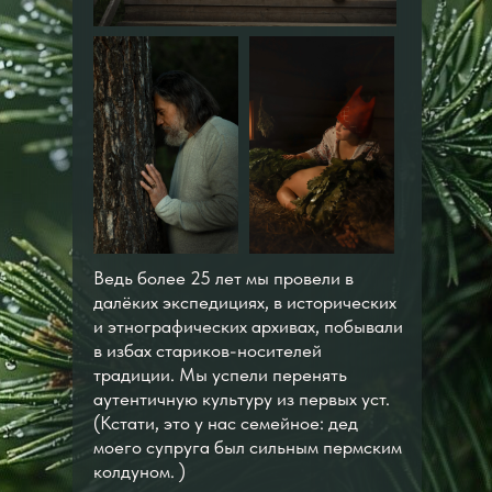
Ведь более 25 лет мы провели в
ЗАПИСАТЬСЯ / ЗАДАТЬ ВОПРОС
далёких экспедициях, в исторических
и этнографических архивах, побывали
в избах стариков-носителей
традиции. Мы успели перенять
ФОТО С НАШИХ СЕМИНАРОВ,
аутентичную культуру из первых уст.
РЕТРИТОВ, МЕРОПРИЯТИЙ:
(Кстати, это у нас семейное: дед
моего супруга был сильным пермским
колдуном. )