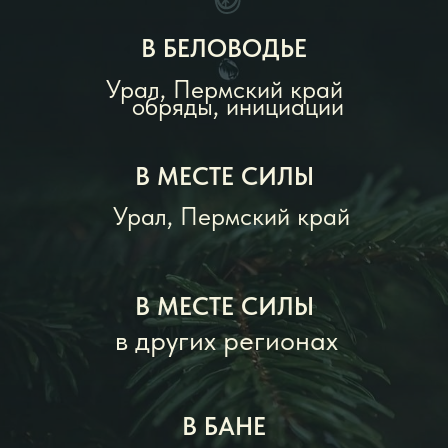
С КАКИМИ ЗАПРОСАМИ
МОЖНО ОБРАЩАТЬСЯ
С ЛЮБЫМИ! Самыми разными!
Задача мастера - помочь Вам перейти на
новый уровень в решении любой задачи,
перейти из состояния "минуса" в состояние
"плюса"
ПРИМЕРНЫЕ ЗАПРОСЫ:
• Инициация в силу, раскрытие тонких
способностей
• Обряды перехода из различных состояний
застоя, "болота";
• Инициации - Возрастные переходы
• Закрытие родов
• Избавление от одиночества
• Баня после разводов, расставаний
• Баня невесты
• Ладки на зачатие
• Ладки младенцев, вывести щетинку
• Найти предназначение
• Выйти на свой путь
• Пробить финансовый потолок, выйти на