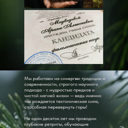
Мы работаем на синерг
и
и традиции и
современности, строгого научного
подхода - с мудростью предков и
чистой магией жизни — ведь именно
так рождается тектоническая сила,
способная перевернуть горы!
Не один десяток лет мы проводим
глубокие ретриты, обучающие