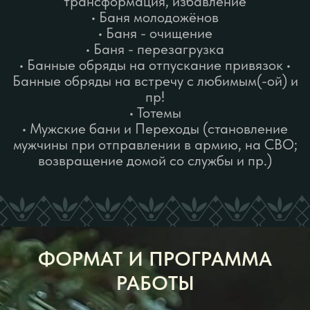
Трансфер до Б.Савино
или
4 день: ночлег и трансфер до
Б.Савино
ЗАЯВКА / ВОПРОС
Формат
"1 день"
Варианты:
Работа в Месте силы (Урал,
Пермский край)
Работа в обрядовой бане г.Пермь
Обряды в бане в вашем городе
Работа в Месте силы в любом
регионе
ЦЕННОСТЬ: от 150 т.р.