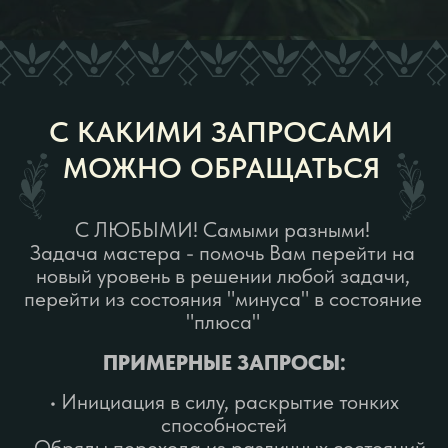
новый уровень дохода и пр.
• "Хочу избавиться от программы жертвы!"
• Кризисы любого рода, переход в новое
состояние, стабильность
• Род, негативные и позитивные программы -
очищение, трансформация в положительные
• Страхи, программы, установки -
трансформация, избавление
• Баня молодожёнов
• Баня - очищение
• Баня - перезагрузка
• Банные обряды на отпускание привязок •
Банные обряды на встречу с любимым(-ой) и
пр!
• Тотемы
• Мужские бани и Переходы (становление
мужчины при отправлении в армию, на СВО;
возвращение домой со службы и пр.)
ФОРМАТ И ПРОГРАММА
РАБОТЫ