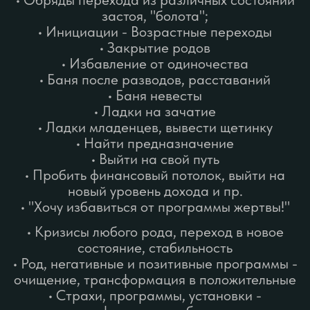
программа уникальна для каждого
и утверждается на
предварительной бесплатной
онлайн-встрече
Формат
"3 дня"
1 день:
Прилет (аэропорт Б.Савино)/вокзал
Пермь 2
Едем в горы
Обряды у Велесовой пещеры
Работа в Месте силы - Каменный
город
Трансфер до Беловодья
Заселение в гостевой домик
2 день:
Работа в обрядовой бане или в
пространстве силы Беловодья
3 день:
Обряды на капище, в лабиринте и
работа со стихиями