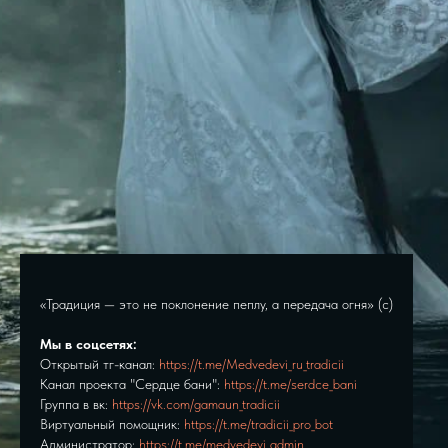
«Традиция — это не поклонение пеплу, а передача огня» (с)
Мы в соцсетях:
Открытый тг-канал:
https://t.me/Medvedevi_ru_tradicii
Канал проекта "Сердце бани":
https://t.me/serdce_bani
Группа в вк:
https://vk.com/gamaun_tradicii
Виртуальный помощник:
https://t.me/tradicii_pro_bot
Администратор:
https://t.me/medvedevi_admin